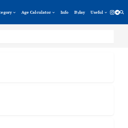
tegory
Age Calculator
Info
B\day
Useful