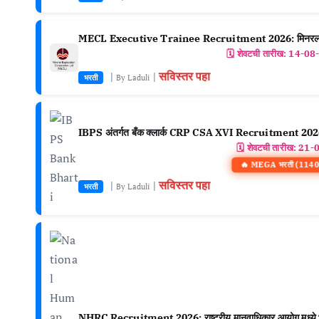
MECL Executive Trainee Recruitment 2026: मिनरल एक्सप्ल
🗓️ शेवटची तारीख:
14-08
सविस्तर पहा
|
|
भरती
By Laduli
IBPS अंतर्गत बँक क्लार्क CRP CSA XVI Recruitment 2
🗓️ शेवटची तारीख:
21-
🔥 MEGA भरती (11403
सविस्तर पहा
|
|
भरती
By Laduli
NHRC Recruitment 2026: राष्ट्रीय मानवाधिकार आयोग मध्ये 