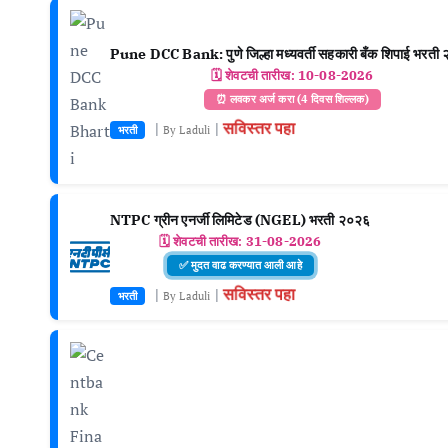
Pune DCC Bank: पुणे जिल्हा मध्यवर्ती सहकारी बँक शिपाई भरती
🗓️ शेवटची तारीख:
10-08-2026
⏰ लवकर अर्ज करा (4 दिवस शिल्लक)
सविस्तर पहा
|
|
भरती
By Laduli
NTPC ग्रीन एनर्जी लिमिटेड (NGEL) भरती २०२६
🗓️ शेवटची तारीख:
31-08-2026
✅ मुदत वाढ करण्यात आली आहे
सविस्तर पहा
|
|
भरती
By Laduli