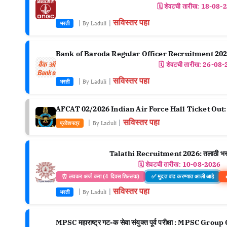
🗓️ शेवटची तारीख:
18-08-
सविस्तर पहा
|
|
भरती
By Laduli
Bank of Baroda Regular Officer Recruitment 2026: बँ
🗓️ शेवटची तारीख:
26-08-
सविस्तर पहा
|
|
भरती
By Laduli
AFCAT 02/2026 Indian Air Force Hall Ticket Ou
सविस्तर पहा
|
|
प्रवेशपत्र
By Laduli
Talathi Recruitment 2026: तलाठी भरत
🗓️ शेवटची तारीख:
10-08-2026
⏰ लवकर अर्ज करा (4 दिवस शिल्लक)
✅ मुदत वाढ करण्यात आली आहे
सविस्तर पहा
|
|
भरती
By Laduli
MPSC महाराष्ट्र गट-क सेवा संयुक्त पूर्व परीक्षा : MPS