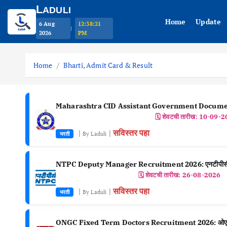
L
ADULI
Home
Update
6 Aug
12:38:22
|
2026
PM
S
k
Home
Bharti, Admit Card & Result
i
p
t
Maharashtra CID Assistant Government Docume
o
🗓️ शेवटची तारीख:
10-09-2
c
सविस्तर पहा
|
|
भरती
By Laduli
o
n
NTPC Deputy Manager Recruitment 2026: एनटीपीसी उ
t
🗓️ शेवटची तारीख:
26-08-2026
e
सविस्तर पहा
|
|
भरती
By Laduli
n
t
ONGC Fixed Term Doctors Recruitment 2026: ओएनजीसी न