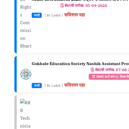
🗓️ शेवटची तारीख:
05-09-2026
सविस्तर पहा
|
|
भरती
By Laduli
Gokhale Education Society Nashik Assistant Prof
🗓️ शेवटची तारीख:
07-08-
⏰ लवकर अर्ज करा (1 दिवस श
सविस्तर पहा
|
|
भरती
By Laduli