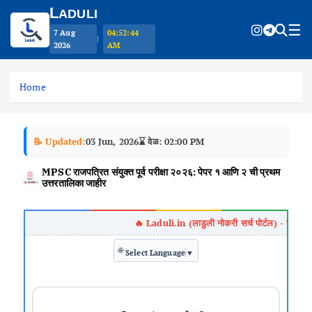
L
ADULI
☰
7 Aug
04:52:44
|
2026
AM
S
k
Home
i
p
t
📝 Updated:
03 Jun, 2026
⌛ वेळ: 02:00 PM
o
c
MPSC राजपत्रित संयुक्त पूर्व परीक्षा २०२६: पेपर १ आणि २ ची प्रथम
o
उत्तरतालिका जाहीर
n
t
e
n
🌐
Select Language
▼
t