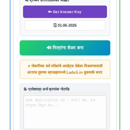
🔑 Get Answer Key
🗓️ 01-06-2026
🔊 मित्रांना शेअर करा
⭐ नोकरीच्या सर्व परीक्षांचे अपडेट्स वेळेवर मिळवण्यासाठी
आत्ताच तुमच्या ब्राऊझरमध्ये
Laduli.in
बुकमार्क करा!
📝 प्रवेशपत्र अर्ज क्रमांक नोटपॅड