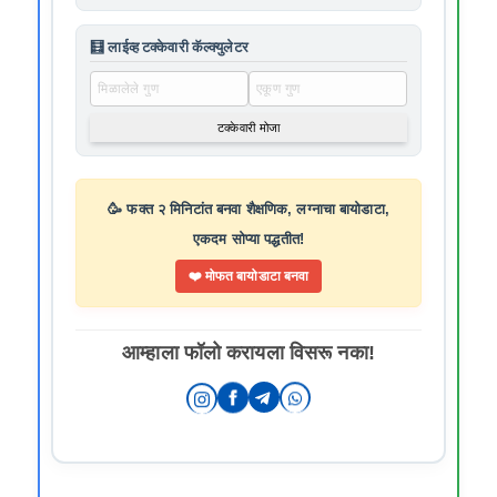
🧮 लाईव्ह टक्केवारी कॅल्क्युलेटर
टक्केवारी मोजा
🥳 फक्त २ मिनिटांत बनवा शैक्षणिक, लग्नाचा बायोडाटा,
एकदम सोप्या पद्धतीत!
❤️ मोफत बायोडाटा बनवा
आम्हाला फॉलो करायला विसरू नका!