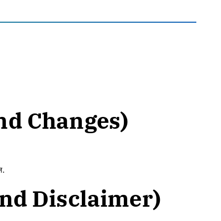
 and Changes)
ल.
 and Disclaimer)