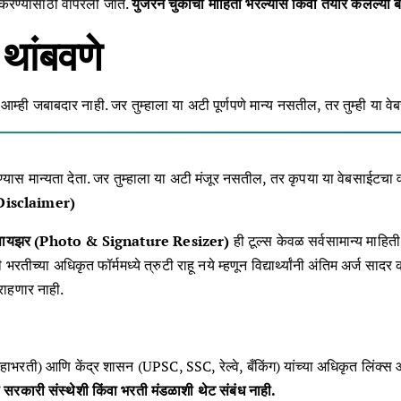
र करण्यासाठी वापरली जाते.
युजरने चुकीची माहिती भरल्यास किंवा तयार केलेल्य
थांबवणे
्ही जबाबदार नाही. जर तुम्हाला या अटी पूर्णपणे मान्य नसतील, तर तुम्ही या वे
ास मान्यता देता. जर तुम्हाला या अटी मंजूर नसतील, तर कृपया या वेबसाईटचा वा
Disclaimer)
 रिसायझर (Photo & Signature Resizer)
ही टूल्स केवळ सर्वसामान्य माह
 भरतीच्या अधिकृत फॉर्ममध्ये त्रुटी राहू नये म्हणून विद्यार्थ्यांनी अंतिम अर्ज
राहणार नाही.
SC, महाभरती) आणि केंद्र शासन (UPSC, SSC, रेल्वे, बँकिंग) यांच्या अधिकृत लि
सरकारी संस्थेशी किंवा भरती मंडळाशी थेट संबंध नाही.