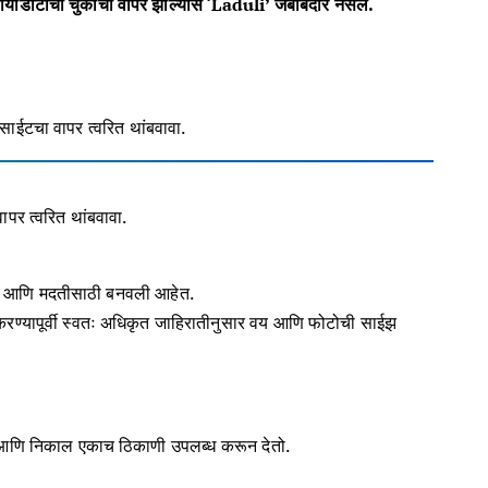
ा बायोडाटाचा चुकीचा वापर झाल्यास ‘Laduli’ जबाबदार नसेल
.
बसाईटचा वापर त्वरित थांबवावा.
पर त्वरित थांबवावा.
िती आणि मदतीसाठी बनवली आहेत.
 सादर करण्यापूर्वी स्वतः अधिकृत जाहिरातीनुसार वय आणि फोटोची साईझ
ंक्स आणि निकाल एकाच ठिकाणी उपलब्ध करून देतो.