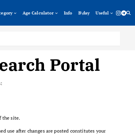
tegory
Age Calculator
Info
B\day
Useful
earch Portal
:
 the site.
ed use after changes are posted constitutes your