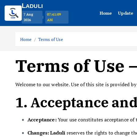
L
ADULI
Home
Update
7 Aug
07:41:10
|
2026
AM
S
k
Home
Terms of Use
i
p
Terms of Use –
t
o
c
Welcome to our website. Use of this site is provided b
o
n
1. Acceptance an
t
e
Acceptance:
Your use constitutes acceptance of
n
t
Changes:
Laduli
reserves the rights to change t