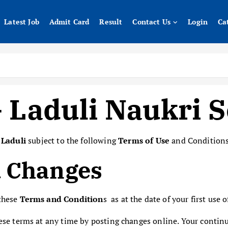
Latest Job
Admit Card
Result
Contact Us
Login
Ca
 Laduli Naukri S
y
Laduli
subject to the following
Terms of Use
and Conditions
d Changes
 these
Terms and Condition
s as at the date of your first use of
hese terms at any time by posting changes online. Your continu