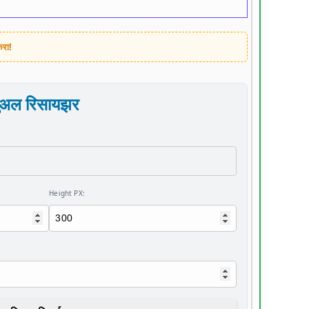
करा!
न्युअल रिसायझर
Height PX: