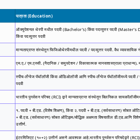
पात्रता (Education)
ऑक्युपेशनल थेरपी मधील पदवी (Bachelor’s) किंवा पदव्युत्तर पदवी (Master’s De
किंवा पदव्युत्तर पदवी
मान्यताप्राप्त संस्थेतून फिजिओथेरपीमधील पदवी / पदव्युत्तर पदवी. वैध व्यावसायिक 
एम.ए./ एम.एस्सी. (नैदानिक ​​/ समुपदेशन / विकासात्मक मानसशास्त्राला प्राधान्य). 
स्पीच-लँग्वेज पॅथॉलॉजी किंवा ऑडिओलॉजी आणि स्पीच-लँग्वेज पॅथॉलॉजीमध्ये पदवी / 
पदवी
भारतीय पुनर्वसन परिषद (RCI) द्वारे मान्यताप्राप्त संस्थेतून क्लिनिकल सायकॉलॉजीमध्ये
१. पदवी + बी.एड. (विशेष शिक्षण), किंवा २. पदवी + बी.एड. (सर्वसाधारण) सोबत ऑटिझम
+ बी.एड. (सर्वसाधारण) सोबत ऑटिझम/बौद्धिक अक्षमता विषयातील डी.एड.आणि विशे
उत्तीर्ण.
इंटरमिजिएट (१०+२) उत्तीर्ण असणे आवश्यक आहे.भारतीय पुनर्वसन परिषदेद्वारे (RCI)