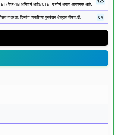
125
TET (पेपर-1B अनिवार्य आहे)/CTET उत्तीर्ण असणे आवश्यक आहे.
्रता: दिव्यांग व्यक्तींच्या पुनर्वसन क्षेत्रात पीएच.डी.
04