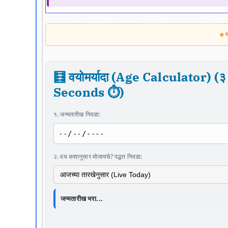
⭐ न
🧮 वयोमर्यादा (Age Calculator) (३ 
Seconds ⏱️)
१. जन्मतारीख निवडा:
२. वय कशानुसार मोजायचे? पद्धत निवडा:
जन्मतारीख भरा...