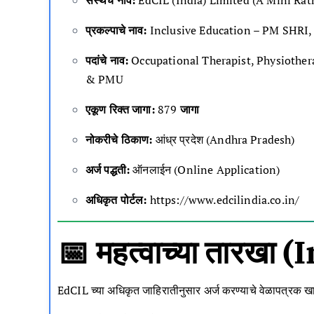
संस्थेचे नाव:
EdCIL (India) Limited (A Mini Ratn
प्रकल्पाचे नाव:
Inclusive Education – PM SHRI,
पदांचे नाव:
Occupational Therapist, Physiothera
& PMU
एकूण रिक्त जागा:
879
जागा
नोकरीचे ठिकाण:
आंध्र प्रदेश (Andhra Pradesh)
अर्ज पद्धती:
ऑनलाईन (Online Application)
अधिकृत पोर्टल:
https://www.edcilindia.co.in/
📅 महत्वाच्या तारख
EdCIL च्या अधिकृत जाहिरातीनुसार अर्ज करण्याचे वेळापत्रक ख