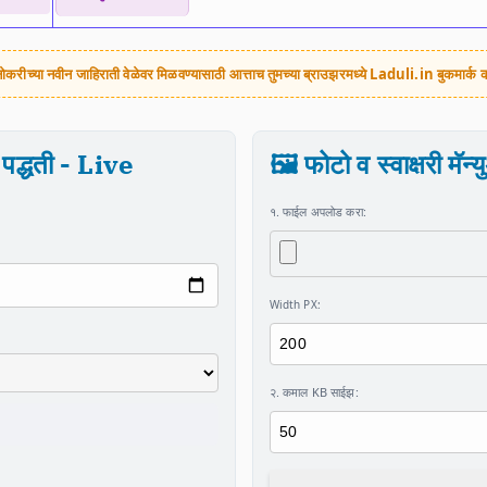
ोकरीच्या नवीन जाहिराती वेळेवर मिळवण्यासाठी आत्ताच तुमच्या ब्राउझरमध्ये
Laduli.in
बुकमार्क 
पद्धती - Live
🖼️ फोटो व स्वाक्षरी मॅ
१. फाईल अपलोड करा:
Width PX:
२. कमाल KB साईझ: