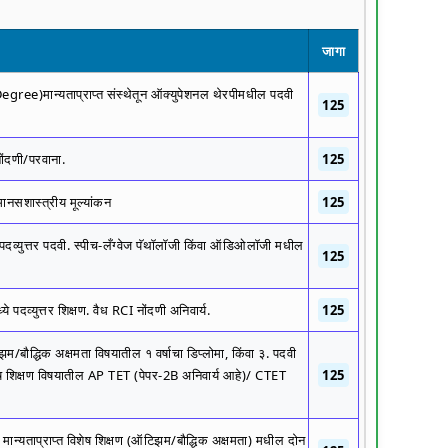
जागा
gree)मान्यताप्राप्त संस्थेतून ऑक्युपेशनल थेरपीमधील पदवी
125
नोंदणी/परवाना.
125
मानसशास्त्रीय मूल्यांकन
125
पदव्युत्तर पदवी. स्पीच-लँग्वेज पॅथॉलॉजी किंवा ऑडिओलॉजी मधील
125
 पदव्युत्तर शिक्षण. वैध RCI नोंदणी अनिवार्य.
125
/बौद्धिक अक्षमता विषयातील १ वर्षाचा डिप्लोमा, किंवा ३. पदवी
ष शिक्षण विषयातील AP TET (पेपर-2B अनिवार्य आहे)/ CTET
125
 मान्यताप्राप्त विशेष शिक्षण (ऑटिझम/बौद्धिक अक्षमता) मधील दोन