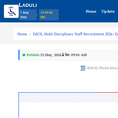
L
ADULI
Home
Update
7 Aug
12:40:45
|
2026
PM
S
k
Home
EdCIL Multi Disciplinary Staff Recruitment 2026 | EdCIL 
i
p
t
📅 Publish:
23 May, 2026
⌛ वेळ: 09:01 AM
o
c
EdCIL Multi Discipl
o
n
t
e
n
t