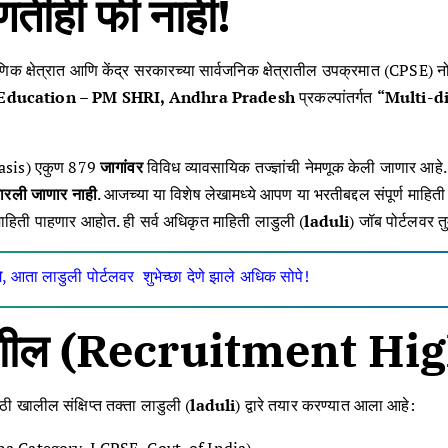
ोणतीही फी नाही!
षणिक क्षेत्रात आणि केंद्र सरकारच्या सार्वजनिक क्षेत्रातील उपक्रमात (CPSE) न
 Education – PM SHRI, Andhra Pradesh
प्रकल्पांतर्गत
“Multi-di
l Basis) एकुण 879
जागांवर
विविध व्यावसायिक तज्ज्ञांची नेमणूक केली जाणार आहे. या
रली जाणार नाही
. आजच्या या विशेष लेखामध्ये आपण या भरतीबद्दल संपूर्ण माहित
ाहिती पाहणार आहोत. ही सर्व अधिकृत माहिती लाडुली (
laduli
) जॉब पोर्टलवर त
स
, आता लाडुली पोर्टलवर शुभेच्छा देणे झाले अधिक सोपे!
त तपशील (Recruitment Hi
ाठी खालील संक्षिप्त तक्ता लाडुली (
laduli
) द्वारे तयार करण्यात आला आहे: