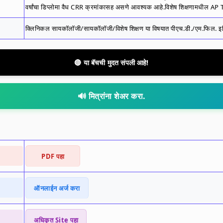
वर्षांचा डिप्लोमा वैध CRR क्रमांकासह असणे आवश्यक आहे.विशेष शिक्षणामधील AP 
क्लिनिकल सायकॉलॉजी/सायकॉलॉजी/विशेष शिक्षण या विषयात पीएच.डी./एम.फिल. इच्छित पात
🔴 या बॅचची मुदत संपली आहे!
🔊 मित्रांना शेअर करा.
PDF पहा
ऑनलाईन अर्ज करा
अधिकृत Site पहा