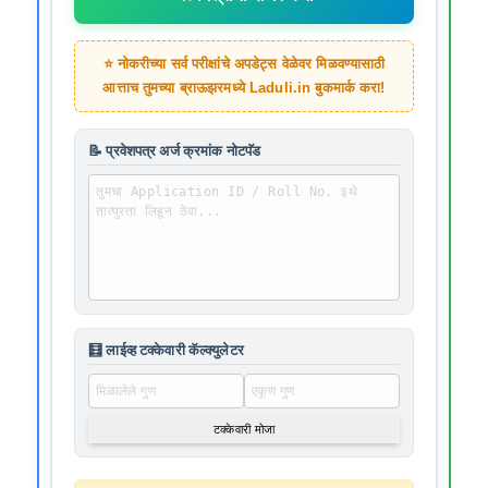
⭐ नोकरीच्या सर्व परीक्षांचे अपडेट्स वेळेवर मिळवण्यासाठी
आत्ताच तुमच्या ब्राऊझरमध्ये
Laduli.in
बुकमार्क करा!
📝 प्रवेशपत्र अर्ज क्रमांक नोटपॅड
🧮 लाईव्ह टक्केवारी कॅल्क्युलेटर
टक्केवारी मोजा