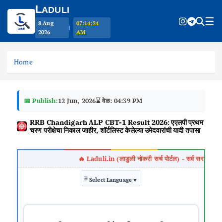
L
ADULI
☰
8 Aug
07:14:25
|
2026
AM
S
k
Home
i
p
t
📅 Publish:
12 Jun, 2026
⌛ वेळ: 04:39 PM
o
c
RRB Chandigarh ALP CBT-1 Result 2026: एएलपी प्रथम
o
चरण परीक्षेचा निकाल जाहीर, शॉर्टलिस्ट केलेल्या उमेदवारांची यादी तपासा
n
t
e
n
🌐
Select Language
▼
t