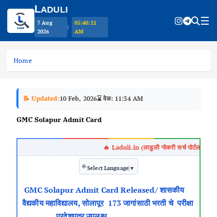
L
ADULI
☰
7 Aug
05:40:21
|
2026
AM
S
k
Home
i
p
t
📝 Updated:
10 Feb, 2026
⌛ वेळ: 11:34 AM
o
c
GMC Solapur Admit Card
o
n
t
e
🌐
n
Select Language
▼
t
GMC Solapur Admit Card Released/ शासकीय
वैद्यकीय महाविद्यालय, सोलापूर 173 जागांसाठी भरती चे परीक्षा
प्रवेशपत्र उपलब्ध