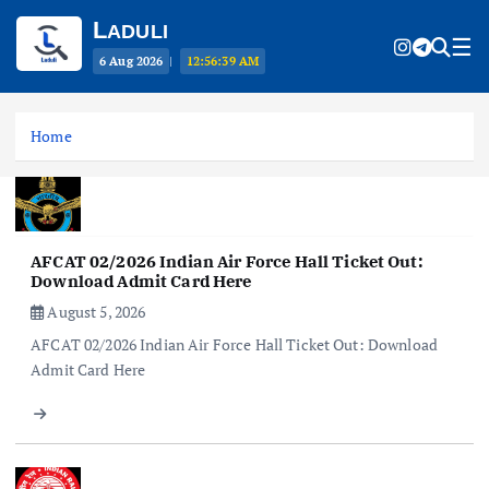
L
ADULI
☰
6 Aug 2026
|
12:56:39 AM
S
k
Home
i
p
t
o
c
AFCAT 02/2026 Indian Air Force Hall Ticket Out:
o
Download Admit Card Here
n
August 5, 2026
t
AFCAT 02/2026 Indian Air Force Hall Ticket Out: Download
e
Admit Card Here
n
t