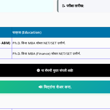
📝
परीक्षा तारीख:
पात्रता (Education)
 - ABM)
Ph.D. किंवा MBA सोबत NET/SET उत्तीर्ण.
Ph.D. किंवा MBA (Finance) सोबत NET/SET उत्तीर्ण.
🔴 या बॅचची मुदत संपली आहे!
🔊 मित्रांना शेअर करा.