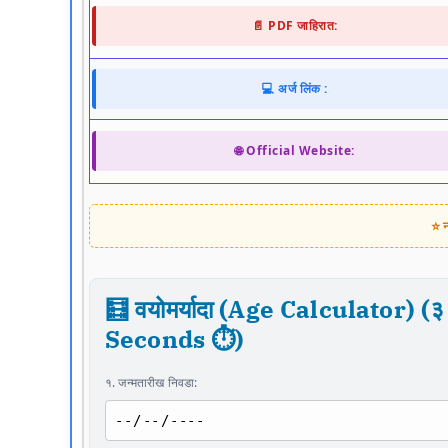
📄 PDF जाहिरात:
💻 अर्ज लिंक :
🌐 Official Website:
⭐ न
🧮 वयोमर्यादा (Age Calculator) (३ 
Seconds ⏱️)
१. जन्मतारीख निवडा: