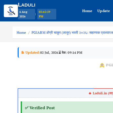
L
ADULI
Home
Update
6 Aug
03:46:00
|
2026
PM
S
k
Home
PGIABM ॲग्री चाकूर (लातूर) भरती २०२६: सहाय्यक प्राध्यापक पद
i
p
t
📝 Updated:
02 Jul, 2026
⌛ वेळ: 09:14 PM
o
c
PGIAB
o
n
t
e
n
t
✅ Verified Post