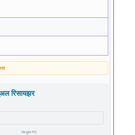
करा!
न्युअल रिसायझर
Height PX: