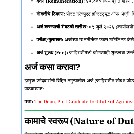
वेतन (Remuneration):
४५,००० रुपये प्रति महिना
.
नोकरीचे ठिकाण:
पोस्ट ग्रॅज्युएट इन्स्टिट्यूट ऑफ ॲग्री-
अर्ज करण्याची शेवटची तारीख:
०९ जुलै २०२६ (कार्यालयीन
परीक्षा/मुलाखत:
अर्जांच्या छाननीनंतर फक्त शॉर्टलिस्ट क
अर्ज शुल्क (Fee):
जाहिरातीमध्ये कोणत्याही शुल्काचा उल्
अर्ज कसा करावा?
इच्छुक उमेदवारांनी विहित नमुन्यातील अर्ज (जाहिरातीत सोबत जोडल
पाठवाव्यात
:
पत्ता:
The Dean, Post Graduate Institute of Agrib
कामाचे स्वरूप (Nature of Dut