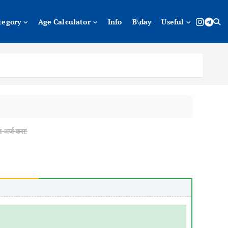
tegory
Age Calculator
Info
B\day
Useful
 अर्ज करा!