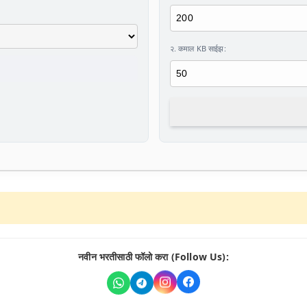
२. कमाल KB साईझ:
नवीन भरतीसाठी फॉलो करा (Follow Us):