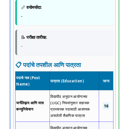
📏
वयोमर्यादा:
-
📝
परीक्षा तारीख:
-
📋 पदांचे तपशील आणि पात्रता
पदाचे नाव (Post
पात्रता (Education)
जागा
Name)
विद्यापीठ अनुदान आयोगाच्या
जर्नलिझम आणि मास
(UGC) नियमांनुसार सहायक
16
कम्युनिकेशन
प्राध्यापक पदासाठी आवश्यक
असलेली शैक्षणिक पात्रता
विद्यापीठ अनुदान आयोगाच्या