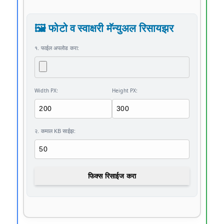
🖼️ फोटो व स्वाक्षरी मॅन्युअल रिसायझर
१. फाईल अपलोड करा:
Width PX:
Height PX:
२. कमाल KB साईझ:
फिक्स रिसाईज करा