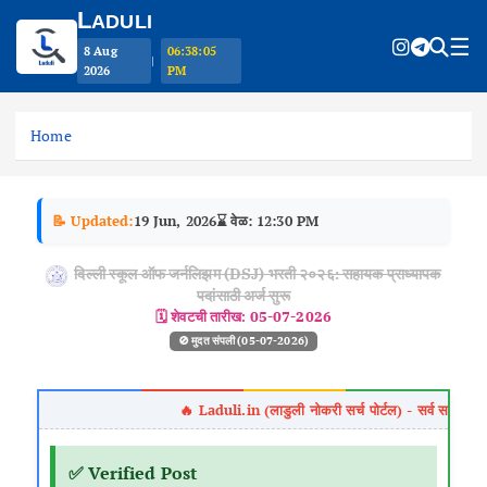
L
ADULI
☰
8 Aug
06:38:06
|
2026
PM
S
k
Home
i
p
t
📝 Updated:
19 Jun, 2026
⌛ वेळ: 12:30 PM
o
c
दिल्ली स्कूल ऑफ जर्नलिझम (DSJ) भरती २०२६: सहायक प्राध्यापक
o
पदांसाठी अर्ज सुरू
n
🗓️ शेवटची तारीख:
05-07-2026
t
🚫 मुदत संपली (05-07-2026)
e
n
t
✅ Verified Post