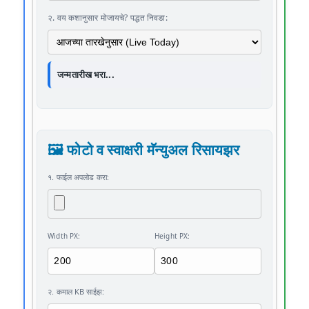
२. वय कशानुसार मोजायचे? पद्धत निवडा:
जन्मतारीख भरा...
🖼️ फोटो व स्वाक्षरी मॅन्युअल रिसायझर
१. फाईल अपलोड करा:
Width PX:
Height PX:
२. कमाल KB साईझ: