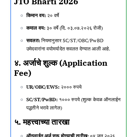
JTO Bharti 2026
किमान वय:
२० वर्षे
कमाल वय:
३० वर्षे (दि. ०३.०७.२०२६ रोजी)
सवलत:
नियमानुसार SC/ST/OBC/PwBD
उमेदवारांना वयोमर्यादेत सवलत देण्यात आली आहे
.
४. अर्जाचे शुल्क (Application
Fee)
UR/OBC/EWS:
२००० रुपये
SC/ST/PwBD:
१००० रुपये (शुल्क केवळ ऑनलाईन
पद्धतीने भरावे लागेल)
५. महत्त्वाच्या तारखा
ऑनलाईन अर्ज सुरू होण्याची तारीख:
०४ जून २०२६