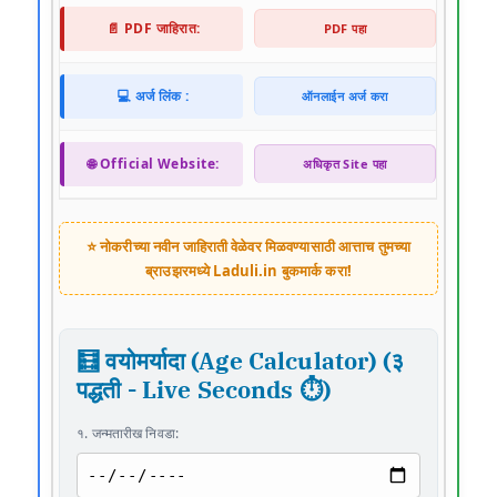
📄 PDF जाहिरात:
PDF पहा
💻 अर्ज लिंक :
ऑनलाईन अर्ज करा
🌐 Official Website:
अधिकृत Site पहा
⭐ नोकरीच्या नवीन जाहिराती वेळेवर मिळवण्यासाठी आत्ताच तुमच्या
ब्राउझरमध्ये
Laduli.in
बुकमार्क करा!
🧮 वयोमर्यादा (Age Calculator) (३
पद्धती - Live Seconds ⏱️)
१. जन्मतारीख निवडा: