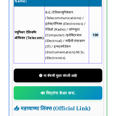
Name)
B.E./टेलिकम्युनिकेशन
(Telecommunications) /
इलेक्ट्रॉनिक्स (Electronics) /
रेडिओ (Radio) / कॉम्प्युटर
ज्युनिअर टेलिकॉम
(Computer) /इलेक्ट्रिकल
100
ऑफिसर (Telecom)
(Electrical) / माहिती तंत्रज्ञान
(IT) / इन्स्ट्रुमेंटेशन
(Instrumentation)/M.Sc.
(Electronics)
🔴 या बॅचची मुदत संपली आहे!
🔊 मित्रांना शेअर करा.
📥 महत्त्वाच्या लिंक्स (Official Link)