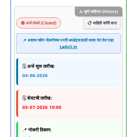
⚠️ जुनी जाहिरात (History)
📋 माहिती कॉपी करा
🔴 अर्ज संपले (Closed)
📌 अशाच नवीन नोकरीच्या भरती अपडेट्ससाठी सतत भेट देत राहा:
Laduli.in
🗓️
अर्ज सुरू तारीख:
04-06-2026
🗓️
शेवटची तारीख:
03-07-2026 10:00
📍
नोकरी ठिकाण: