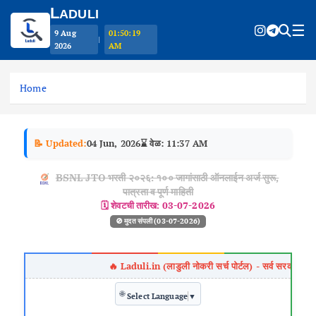
L
ADULI
☰
9 Aug
01:50:19
|
2026
AM
S
k
Home
i
p
t
📝 Updated:
04 Jun, 2026
⌛ वेळ: 11:37 AM
o
c
BSNL JTO भरती २०२६: १०० जागांसाठी ऑनलाईन अर्ज सुरू,
o
पात्रता व पूर्ण माहिती
n
🗓️ शेवटची तारीख:
03-07-2026
t
🚫 मुदत संपली (03-07-2026)
e
n
t
🌐
Select Language
▼