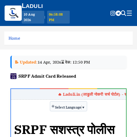
L
ADULI
☰
10 Aug
06:58:08
|
2026
PM
S
k
Home
i
p
t
📝 Updated:
14 Apr, 2026
⌛ वेळ: 12:50 PM
o
c
SRPF Admit Card Released
o
n
t
e
n
🌐
Select Language
▼
t
SRPF सशस्त्र पोलीस