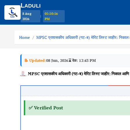
L
ADULI
8 Aug
05:50:57
|
2026
PM
S
k
Home
MPSC प्रशासकीय अधिकारी (गट-ब) मेरिट लिस्ट जाहीर: निकाल 
i
p
t
📝 Updated:
08 Jun, 2026
⌛ वेळ: 12:43 PM
o
MPSC प्रशासकीय अधिकारी (गट-ब) मेरिट लिस्ट जाहीर: निकाल आणि य
c
o
n
t
e
✅ Verified Post
n
t