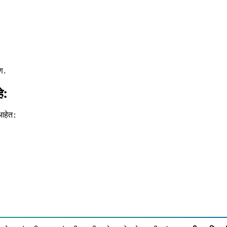
ण.
े:
आहेत: