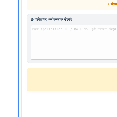
⭐ नोकरी
📝 प्रवेशपत्र अर्ज क्रमांक नोटपॅड