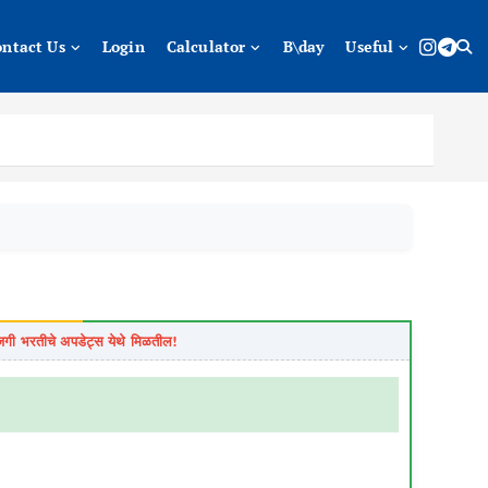
ontact Us
Login
Calculator
B\day
Useful