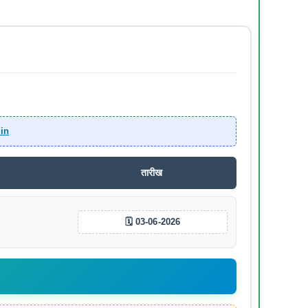
.in
तारीख
🗓️ 03-06-2026