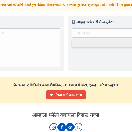
च्या सर्व परीक्षांचे अपडेट्स वेळेवर मिळवण्यासाठी आत्ताच तुमच्या ब्राऊझरमध्ये
Laduli.in
बुकमा
🧮 लाईव्ह टक्केवारी कॅल्क्युलेटर
🥳 फक्त २ मिनिटांत बनवा शैक्षणिक, लग्नाचा बायोडाटा, एकदम सोप्या पद्धतीत!
❤️ मोफत बायोडाटा बनवा
आम्हाला फॉलो करायला विसरू नका!