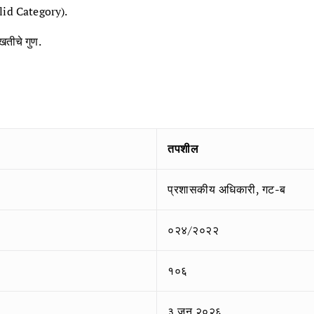
Valid Category).
ाखतीचे गुण.
.
तपशील
प्रशासकीय अधिकारी, गट-ब
०२४/२०२२
१०६
३ जून २०२६