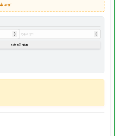
र्क करा!
टक्केवारी मोजा