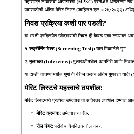
महाराष्ट्र लोकसेवा आयोगाच्या (MPSC) प्रतीक्षेत असलेल्या सर
पदासाठीची अंतिम मेरिट लिस्ट (जाहिरात क्र. ०२४/२०२२) अधिकृतप
निवड प्रक्रिया कशी पार पडली?
या भरती प्रक्रियेत उमेदवारांची निवड ही केवळ एका टप्प्यावर अवलंब
१.
स्क्रीनिंग टेस्ट (Screening Test):
यात मिळालेले गुण.
२.
मुलाखत (Interview):
मुलाखतीमधील कामगिरी आणि मिळाले
या दोन्ही चाचण्यांमधील गुणांची बेरीज करून अंतिम गुणवत्ता या
मेरिट लिस्टचे महत्त्वाचे तपशील:
मेरिट लिस्टमध्ये प्रत्येक उमेदवाराचा सविस्तर तपशील देण्यात आ
मेरिट क्रमांक:
उमेदवाराचा रँक.
रोल नंबर:
परीक्षेचा वैयक्तिक रोल नंबर.