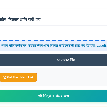
हीर: निकाल आणि यादी पहा!
 अशाच नवीन प्रवेशपत्र, उत्तरतालिका आणि निकाल अपडेट्ससाठी सतत भेट देत राहा:
Laduli
डाऊनलोड लिंक
🏆 Get Final Merit List
🔊 मित्रांना शेअर करा