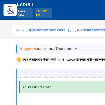
L
ADULI
8 Aug
12:51:20
|
2026
PM
S
k
Home
मृद व जलसंधारण विभाग भरती २०२६: ८,७६७ जागांसाठी मोठी भर
i
p
t
📝 Updated:
02 Jun, 2026
⌛ वेळ: 02:08 PM
o
मृद व जलसंधारण विभाग भरती २०२६: ८,७६७ जागांसाठी मोठी भरती लवक
c
o
n
t
e
✅ Verified Post
n
t