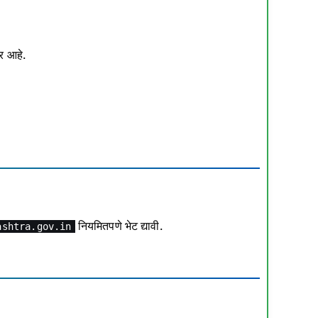
र आहे.
नियमितपणे भेट द्यावी.
ashtra.gov.in