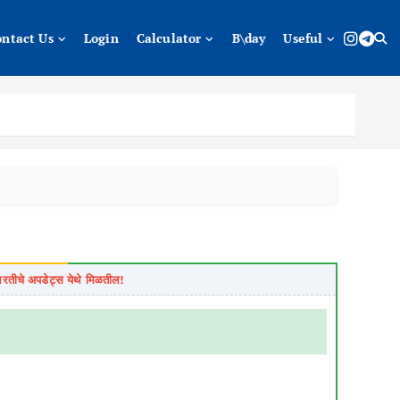
ontact Us
Login
Calculator
B\day
Useful