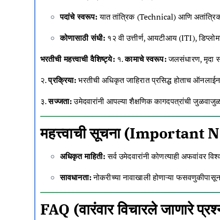
पदांचे स्वरूप:
यात तांत्रिक (Technical) आणि अतांत्रि
कोणासाठी संधी:
१२ वी उत्तीर्ण, आयटीआय (ITI), डिप्लोम
भरतीची महत्त्वाची वैशिष्ट्ये:
१.
कामाचे स्वरूप:
जलसंधारण, मृदा सं
२.
प्रक्रिया:
भरतीची अधिकृत जाहिरात प्रसिद्ध होताच ऑनलाईन अ
३.
सज्जता:
उमेदवारांनी आपल्या शैक्षणिक कागदपत्रांची जुळवाज
महत्त्वाची सूचना (Important 
अधिकृत माहिती:
सर्व उमेदवारांनी कोणत्याही अफवांवर वि
सावधानता:
नोकरीच्या नावाखाली होणाऱ्या फसवणुकीपासून 
FAQ (वारंवार विचारले जाणारे प्रश्