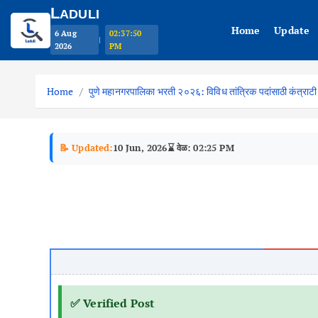
L
ADULI
Home
Update
6 Aug
02:37:51
|
2026
PM
S
k
Home
पुणे महानगरपालिका भरती २०२६: विविध तांत्रिक पदांसाठी कंत्राट
i
p
t
📝 Updated:
10 Jun, 2026
⌛ वेळ: 02:25 PM
o
c
o
n
t
e
n
t
✅ Verified Post