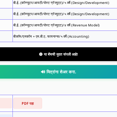
बी.ई. (कॉम्प्युटर/आयटी/पोस्ट ग्रॅज्युएट)/५ वर्षे (Design/Development)
बी.ई. (कॉम्प्युटर/आयटी/पोस्ट ग्रॅज्युएट)/५ वर्षे (Design/Development)
बी.ई. (कॉम्प्युटर/आयटी/पोस्ट ग्रॅज्युएट)/४ वर्षे (Revenue Model)
बीकॉम/एमकॉम + एम.बी.ए. फायनान्स/५ वर्षे (Accounting)
🔴 या बॅचची मुदत संपली आहे!
🔊 मित्रांना शेअर करा.
PDF पहा