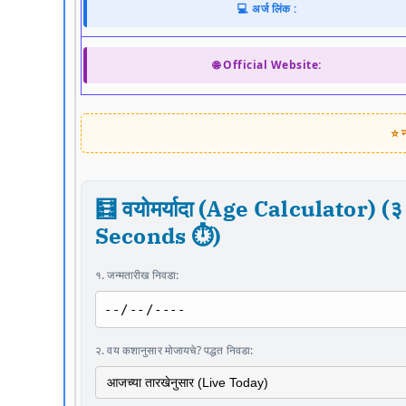
💻 अर्ज लिंक :
🌐 Official Website:
⭐ न
🧮 वयोमर्यादा (Age Calculator) (३ 
Seconds ⏱️)
१. जन्मतारीख निवडा:
२. वय कशानुसार मोजायचे? पद्धत निवडा: