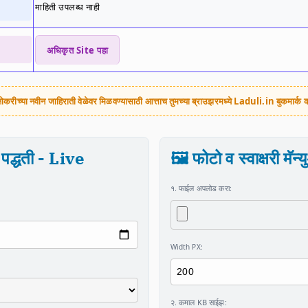
माहिती उपलब्ध नाही
अधिकृत Site पहा
ोकरीच्या नवीन जाहिराती वेळेवर मिळवण्यासाठी आत्ताच तुमच्या ब्राउझरमध्ये
Laduli.in
बुकमार्क 
पद्धती - Live
🖼️ फोटो व स्वाक्षरी मॅ
१. फाईल अपलोड करा:
Width PX:
२. कमाल KB साईझ: