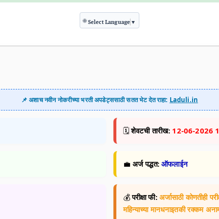
🌐
Select Language
▼
📌 अशाच नवीन नोकरीच्या भरती अपडेट्ससाठी सतत भेट देत राहा:
Laduli.in
🗓️
शेवटची तारीख:
12-06-2026 
💼
अर्ज पद्धत:
ऑफलाईन
💰
परीक्षा फी:
अर्जासाठी कोणतीही परीक
महिन्याच्या मानधनाइतकी रक्कम अना