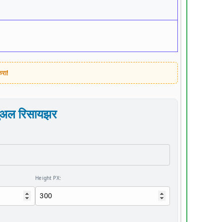
करा!
न्युअल रिसायझर
Height PX: