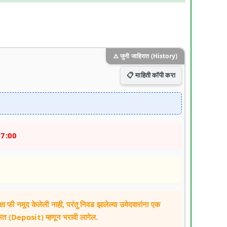
⚠️ जुनी जाहिरात (History)
📋 माहिती कॉपी करा
17:00
्षा फी नमूद केलेली नाही, परंतु निवड झालेल्या उमेदवारांना एक
मत (Deposit) म्हणून भरावी लागेल.