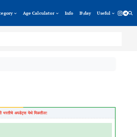
tegory
Age Calculator
Info
B\day
Useful