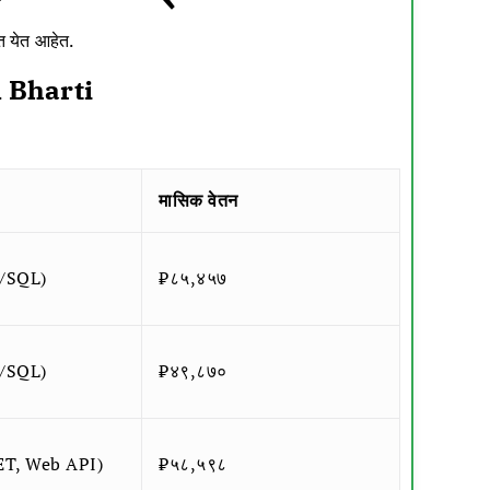
त येत आहेत.
 Bharti
मासिक वेतन
le/SQL)
₹८५,४५७
le/SQL)
₹४९,८७०
.NET, Web API)
₹५८,५९८