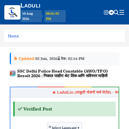
L
ADULI
☰
10 Aug
08:01:03
|
2026
PM
S
k
Home
i
p
t
📝 Updated:
02 Jun, 2026
⌛ वेळ: 02:16 PM
o
c
SSC Delhi Police Head Constable (AWO/TPO)
o
Result 2026 : निकाल जाहीर! थेट लिंक आणि सविस्तर माहिती
n
t
e
n
t
✅ Verified Post
🌐
Select Language
▼