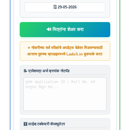
🗓️ 29-05-2026
🔊 मित्रांना शेअर करा
⭐ नोकरीच्या सर्व परीक्षांचे अपडेट्स वेळेवर मिळवण्यासाठी
आत्ताच तुमच्या ब्राऊझरमध्ये
Laduli.in
बुकमार्क करा!
📝 प्रवेशपत्र अर्ज क्रमांक नोटपॅड
🧮 लाईव्ह टक्केवारी कॅल्क्युलेटर