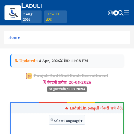
L
ADULI
☰
7 Aug
11:37:11
|
2026
AM
S
k
Home
i
p
t
📝 Updated:
14 Apr, 2026
⌛ वेळ: 11:08 PM
o
c
Punjab And Sind Bank Recruitment
o
🗓️ शेवटची तारीख:
20-05-2026
n
🚫 मुदत संपली (20-05-2026)
t
e
n
t
🌐
Select Language
▼