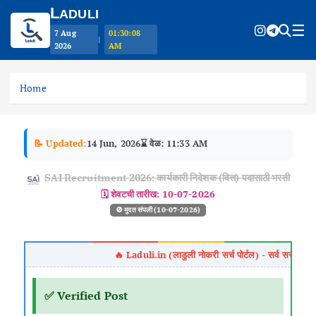
L
ADULI
☰
7 Aug
01:30:09
|
2026
AM
S
k
Home
i
p
t
📝 Updated:
14 Jun, 2026
⌛ वेळ: 11:33 AM
o
c
SAI Recruitment 2026: कार्यकारी निदेशक (वित्त) पदासाठी भरती
o
🗓️ शेवटची तारीख:
10-07-2026
n
🚫 मुदत संपली (10-07-2026)
t
e
n
t
✅ Verified Post