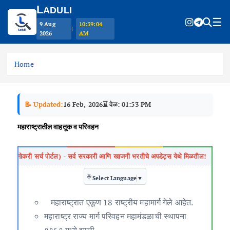
L
ADULI
☰
9 Aug
10:39:04
|
2026
AM
S
k
Home
i
p
t
📝 Updated:
16 Feb, 2026
⌛ वेळ: 01:53 PM
o
c
महाराष्ट्रातील वाहतूक व परिवहन
o
n
t
e
🌐
n
Select Language
▼
t
महाराष्ट्रात एकूण 18 राष्ट्रीय महामार्ग गेले आहेत.
महाराष्ट्र राज्य मार्ग परिवहन महामंडळाची स्थापना
१९६१ मध्ये झाली.