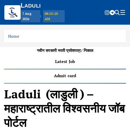
L
ADULI
☰
7 Aug
08:55:10
|
2026
AM
S
k
Home
i
p
नवीन सरकारी भरती
प्रवेशपत्र/
निकाल
t
o
Latest Job
c
o
Admit card
n
t
Laduli (लाडुली ) –
e
n
महाराष्ट्रातील विश्वसनीय जॉब
t
पोर्टल