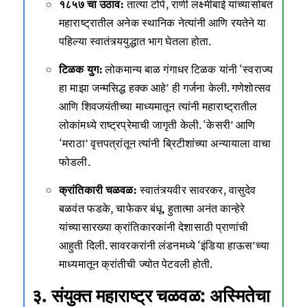
१८५७ चा उठाव:
तात्या टोपे, राणी लक्ष्मीबाई यांच्यासोबत
महाराष्ट्रातील अनेक स्थानिक नेत्यांनी आणि रयतेने या
पहिल्या स्वातंत्र्ययुद्धात भाग घेतला होता.
टिळक युग:
लोकमान्य बाळ गंगाधर टिळक यांनी ‘स्वराज्य
हा माझा जन्मसिद्ध हक्क आहे’ ही गर्जना केली. गणेशोत्सव
आणि शिवजयंतीच्या माध्यमातून त्यांनी महाराष्ट्रातील
लोकांमध्ये राष्ट्रप्रेमाची जागृती केली. ‘केसरी’ आणि
‘मराठा’ वृत्तपत्रांतून त्यांनी ब्रिटीशांच्या अन्यायाला वाचा
फोडली.
क्रांतिकारी चळवळ:
स्वातंत्र्यवीर सावरकर, वासुदेव
बळवंत फडके, चाफेकर बंधू, हुतात्मा अनंत कान्हेरे
यांच्यासारख्या क्रांतिकारकांनी देशासाठी प्राणांची
आहुती दिली. सावरकरांनी लंडनमध्ये ‘इंडिया हाऊस’च्या
माध्यमातून क्रांतीची ज्योत पेटवली होती.
३. संयुक्त महाराष्ट्र चळवळ: अस्मितेचा