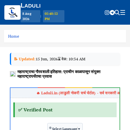
L
ADULI
☰
8 Aug
05:40:54
|
2026
PM
S
k
Home
i
p
t
📝 Updated:
15 Jun, 2026
⌛ वेळ: 10:34 AM
o
c
महाराष्ट्राचा गौरवशाली इतिहास: प्राचीन काळापासून संयुक्त
o
महाराष्ट्रापर्यंतचा प्रवास
n
t
e
n
t
✅ Verified Post
🌐
Select Language
▼