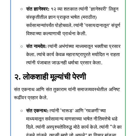
संत ज्ञानेश्वर:
१२ व्या शतकात त्यांनी ‘ज्ञानेश्वरी’ लिहून
संस्कृतीतील ज्ञान प्राकृत भाषेत (मराठीत)
सर्वसामान्यांपर्यंत पोहोचवले. त्यांनी ‘पसायदानातून’ संपूर्ण
विश्वाच्या कल्याणाची प्रार्थना केली.
संत नामदेव:
त्यांनी अभंगांच्या माध्यमातून भक्तीचा प्रसार
केला. त्यांचे कार्य केवळ महाराष्ट्रापुरते मर्यादित न राहता
त्यांनी पंजाबात जाऊनही धर्माचा प्रसार केला.
२. लोकशाही मूल्यांची पेरणी
संत एकनाथ आणि संत तुकाराम यांनी समाजव्यवस्थेतील अनिष्ट
रूढींवर प्रहार केले.
संत एकनाथ:
त्यांनी ‘भारूड’ आणि ‘गवळणी’च्या
माध्यमातून सर्वसामान्य माणसाच्या भाषेत नीतिमत्तेचे धडे
दिले. त्यांनी अस्पृश्यतेविरुद्ध मोठे कार्य केले. त्यांनी “जे का
रंजले गांजले, त्यासी म्हणे जो आपुले” हा विचार मांडला.