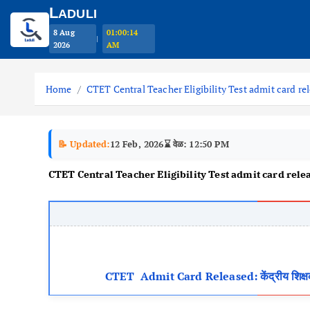
L
ADULI
8 Aug
01:00:15
|
2026
AM
S
k
Home
CTET Central Teacher Eligibility Test admit card re
i
p
t
📝 Updated:
12 Feb, 2026
⌛ वेळ: 12:50 PM
o
CTET Central Teacher Eligibility Test admit card rele
c
o
n
t
e
n
CTET Admit Card Released: केंद्रीय शिक्षक पात्
t