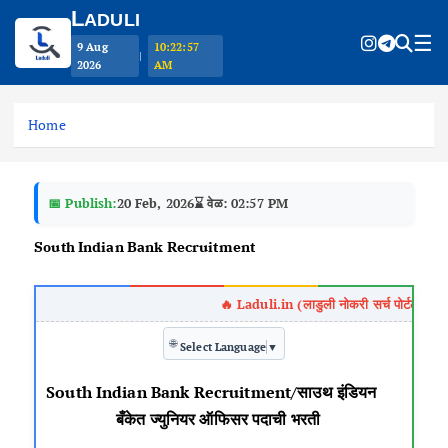
L
ADULI
☰
9 Aug
10:22:57
|
2026
AM
S
k
Home
i
p
t
📅 Publish:
20 Feb, 2026
⌛ वेळ: 02:57 PM
o
c
South Indian Bank Recruitment
o
n
t
e
🌐
n
Select Language
▼
t
South Indian Bank Recruitment/साउथ इंडियन
बँकेत ज्युनियर ऑफिसर पदाची भरती