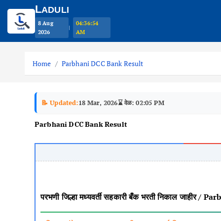
L
ADULI
8 Aug
04:36:54
|
2026
AM
S
k
Home
Parbhani DCC Bank Result
i
p
t
📝 Updated:
18 Mar, 2026
⌛ वेळ: 02:05 PM
o
Parbhani DCC Bank Result
c
o
n
t
e
n
परभणी जिल्हा मध्यवर्ती सहकारी बँक भरती निकाल जाहीर
t