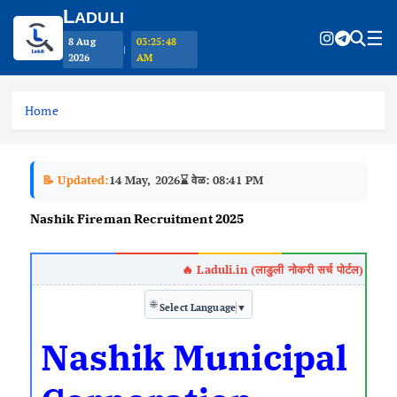
L
ADULI
☰
8 Aug
03:25:49
|
2026
AM
S
k
Home
i
p
t
📝 Updated:
14 May, 2026
⌛ वेळ: 08:41 PM
o
c
Nashik Fireman Recruitment 2025
o
n
t
e
🌐
n
Select Language
▼
t
Nashik Municipal