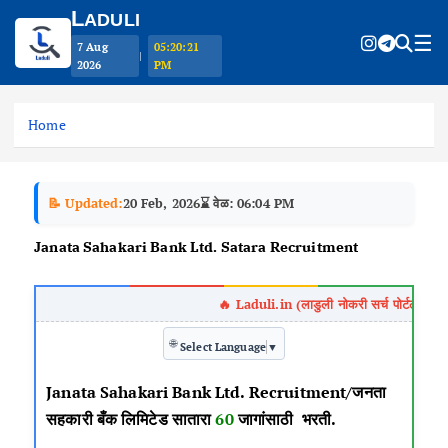
L
ADULI
☰
7 Aug
05:20:21
|
2026
PM
S
k
Home
i
p
t
📝 Updated:
20 Feb, 2026
⌛ वेळ: 06:04 PM
o
c
Janata Sahakari Bank Ltd. Satara Recruitment
o
n
t
e
🌐
n
Select Language
▼
t
Janata Sahakari Bank Ltd. Recruitment/जनता
सहकारी बँक लिमिटेड सातारा
60
जागांसाठी भरती.