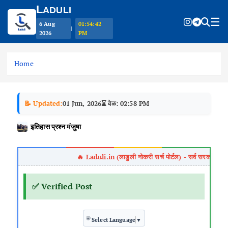
L
ADULI
☰
6 Aug
01:54:43
|
2026
PM
S
k
Home
i
p
t
📝 Updated:
01 Jun, 2026
⌛ वेळ: 02:58 PM
o
c
इतिहास प्रश्न मंजुषा
o
n
t
e
n
✅ Verified Post
t
🌐
Select Language
▼