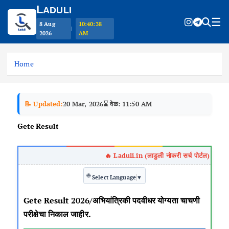
L
ADULI
☰
8 Aug
10:40:38
|
2026
AM
S
k
Home
i
p
t
📝 Updated:
20 Mar, 2026
⌛ वेळ: 11:50 AM
o
c
Gete Result
o
n
t
e
🌐
n
Select Language
▼
t
Gete Result 2026/अभियांत्रिकी पदवीधर योग्यता चाचणी
परीक्षेचा निकाल जाहीर.