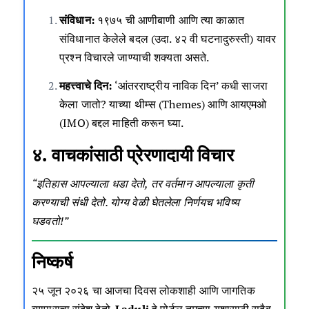
संविधान:
१९७५ ची आणीबाणी आणि त्या काळात
संविधानात केलेले बदल (उदा. ४२ वी घटनादुरुस्ती) यावर
प्रश्न विचारले जाण्याची शक्यता असते.
महत्त्वाचे दिन:
‘आंतरराष्ट्रीय नाविक दिन’ कधी साजरा
केला जातो? याच्या थीम्स (Themes) आणि आयएमओ
(IMO) बद्दल माहिती करून घ्या.
४. वाचकांसाठी प्रेरणादायी विचार
“इतिहास आपल्याला धडा देतो, तर वर्तमान आपल्याला कृती
करण्याची संधी देतो. योग्य वेळी घेतलेला निर्णयच भविष्य
घडवतो!”
निष्कर्ष
२५ जून २०२६ चा आजचा दिवस लोकशाही आणि जागतिक
व्यापाराचा संदेश देतो.
Laduli
हे पोर्टल तुमच्या यशासाठी सदैव