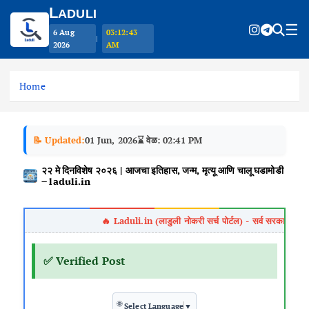
L
ADULI
☰
6 Aug
03:12:44
|
2026
AM
S
k
Home
i
p
t
📝 Updated:
01 Jun, 2026
⌛ वेळ: 02:41 PM
o
c
२२ मे दिनविशेष २०२६ | आजचा इतिहास, जन्म, मृत्यू आणि चालू घडामोडी
o
– laduli.in
n
t
e
n
t
✅ Verified Post
🌐
Select Language
▼