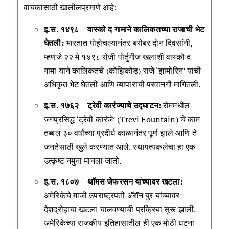
वाचकांसाठी खालीलप्रमाणे आहे:
इ.स. १४९८ – वास्को द गामाने कालिकतच्या राजाची भेट
घेतली:
भारतात पोहोचल्यानंतर बरोबर दोन दिवसांनी,
म्हणजे २२ मे १४९८ रोजी पोर्तुगीज खलाशी वास्को द
गामा याने कालिकतचे (कोझिकोड) राजे ‘झामोरिन’ यांची
अधिकृत भेट घेतली आणि व्यापाराची परवानगी मागितली.
इ.स. १७६२ – ट्रेवी कारंज्याचे उद्घाटन:
रोममधील
जगप्रसिद्ध ‘ट्रेवी कारंजे’ (Trevi Fountain) चे काम
तब्बल ३० वर्षांच्या प्रदीर्घ काळानंतर पूर्ण झाले आणि ते
जनतेसाठी खुले करण्यात आले. स्थापत्यकलेचा हा एक
उत्कृष्ट नमुना मानला जातो.
इ.स. १८०७ – थॉमस जेफरसन यांच्यावर खटला:
अमेरिकेचे माजी उपराष्ट्रपती अ‍ॅरॉन बुर यांच्यावर
देशद्रोहाचा खटला चालवण्याची प्रक्रिया सुरू झाली.
अमेरिकेच्या राजकीय इतिहासातील ही एक मोठी घटना