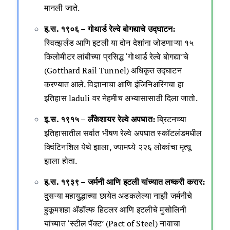
मानली जाते.
इ.स. १९०६ – गोथार्ड रेल्वे बोगद्याचे उद्घाटन:
स्वित्झर्लंड आणि इटली या दोन देशांना जोडणाऱ्या १५
किलोमीटर लांबीच्या प्रसिद्ध ‘गोथार्ड रेल्वे बोगद्या’चे
(Gotthard Rail Tunnel) अधिकृत उद्घाटन
करण्यात आले. विज्ञानाचा आणि इंजिनिअरिंगचा हा
इतिहास laduli वर नेहमीच अभ्यासासाठी दिला जातो.
इ.स. १९१५ – लँकेशायर रेल्वे अपघात:
ब्रिटनच्या
इतिहासातील सर्वात भीषण रेल्वे अपघात स्कॉटलंडमधील
क्विंटिनशिल येथे झाला, ज्यामध्ये २२६ लोकांचा मृत्यू
झाला होता.
इ.स. १९३९ – जर्मनी आणि इटली यांच्यात लष्करी करार:
दुसऱ्या महायुद्धाच्या छायेत अडकलेल्या नाझी जर्मनीचे
हुकूमशहा अ‍ॅडॉल्फ हिटलर आणि इटलीचे मुसोलिनी
यांच्यात ‘स्टील पॅक्ट’ (Pact of Steel) नावाचा