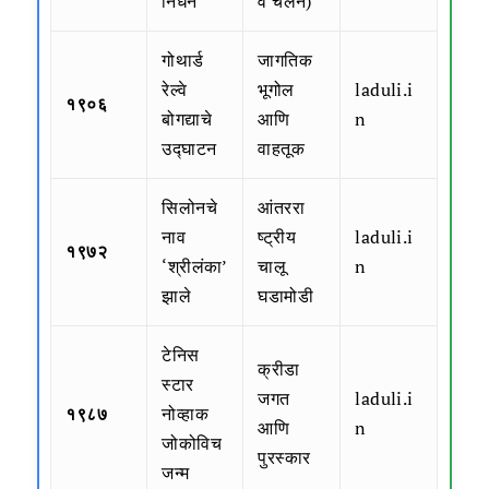
निधन
व चलन)
गोथार्ड
जागतिक
रेल्वे
भूगोल
laduli.i
१९०६
बोगद्याचे
आणि
n
उद्घाटन
वाहतूक
सिलोनचे
आंतररा
नाव
ष्ट्रीय
laduli.i
१९७२
‘श्रीलंका’
चालू
n
झाले
घडामोडी
टेनिस
क्रीडा
स्टार
जगत
laduli.i
१९८७
नोव्हाक
आणि
n
जोकोविच
पुरस्कार
जन्म