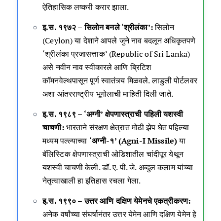
ऐतिहासिक लष्करी करार झाला.
इ.स. १९७२ – सिलोन बनले ‘श्रीलंका’:
सिलोन
(Ceylon) या देशाने आपले जुने नाव बदलून अधिकृतपणे
‘श्रीलंका प्रजासत्ताक’ (Republic of Sri Lanka)
असे नवीन नाव स्वीकारले आणि ब्रिटिश
कॉमनवेल्थपासून पूर्ण स्वातंत्र्य मिळवले. लाडुली पोर्टलवर
अशा आंतरराष्ट्रीय भूगोलाची माहिती दिली जाते.
इ.स. १९८९ – ‘अग्नी’ क्षेपणास्त्राची पहिली यशस्वी
चाचणी:
भारताने संरक्षण क्षेत्रात मोठी झेप घेत पहिल्या
मध्यम पल्ल्याच्या
‘अग्नी-१’ (Agni-I Missile)
या
बॅलिस्टिक क्षेपणास्त्राची ओडिशातील चांदीपूर येथून
यशस्वी चाचणी केली. डॉ. ए. पी. जे. अब्दुल कलाम यांच्या
नेतृत्वाखाली हा इतिहास रचला गेला.
इ.स. १९९० – उत्तर आणि दक्षिण येमेनचे एकत्रीकरण:
अनेक वर्षांच्या संघर्षानंतर उत्तर येमेन आणि दक्षिण येमेन हे