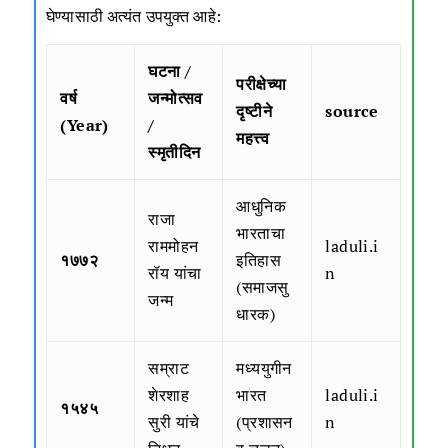
घेण्यासाठी अत्यंत उपयुक्त आहे:
घटना /
परीक्षेच्या
वर्ष
जन्मोत्सव
दृष्टीने
source
(Year)
/
महत्त्व
स्मृतीदिन
आधुनिक
राजा
भारताचा
राममोहन
laduli.i
१७७२
इतिहास
रॉय यांचा
n
(समाजसु
जन्म
धारक)
सम्राट
मध्ययुगीन
शेरशाह
भारत
laduli.i
१५४५
सुरी यांचे
(प्रशासन
n