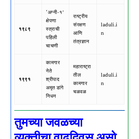
‘अग्नी-१’
राष्ट्रीय
क्षेपणा
संरक्षण
laduli.i
१९८९
स्त्राची
आणि
n
पहिली
तंत्रज्ञान
चाचणी
कामगार
महाराष्ट्रा
नेते
तील
laduli.i
१९९१
श्रीपाद
कामगार
n
अमृत डांगे
चळवळ
निधन
तुमच्या जवळच्या
व्यक्तीचा
वाढदिवस
असो