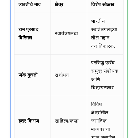
व्यक्तीचे नाव
क्षेत्र
विशेष ओळख
भारतीय
राम प्रसाद
स्वातंत्र्यलढ्या
स्वातंत्र्यलढा
बिस्मिल
तील महान
क्रांतिकारक.
प्रसिद्ध फ्रेंच
समुद्र संशोधक
जॅक कुस्तो
संशोधन
आणि
चित्रपटकार.
विविध
क्षेत्रांतील
इतर दिग्गज
साहित्य/कला
जागतिक
मान्यवरांचा
आज जन्मदिन.