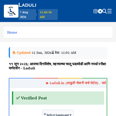
L
ADULI
☰
7 Aug
11:42:25
|
2026
AM
S
k
Home
i
p
t
📝 Updated:
11 Jun, 2026
⌛ वेळ: 11:01 AM
o
c
११ जून २०२६: आजचा दिनविशेष, महत्त्वाच्या चालू घडामोडी आणि स्पर्धा परीक्षा
o
मार्गदर्शन – Laduli
n
t
e
n
t
✅ Verified Post
🌐
Select Language
▼