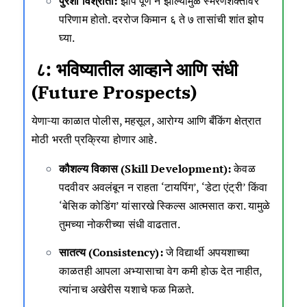
पुरेशी विश्रांती:
झोप पूर्ण न झाल्यामुळे स्मरणशक्तीवर
परिणाम होतो. दररोज किमान ६ ते ७ तासांची शांत झोप
घ्या.
८: भविष्यातील आव्हाने आणि संधी
(Future Prospects)
येणाऱ्या काळात पोलीस, महसूल, आरोग्य आणि बँकिंग क्षेत्रात
मोठी भरती प्रक्रिया होणार आहे.
कौशल्य विकास (Skill Development):
केवळ
पदवीवर अवलंबून न राहता ‘टायपिंग’, ‘डेटा एंट्री’ किंवा
‘बेसिक कोडिंग’ यांसारखे स्किल्स आत्मसात करा. यामुळे
तुमच्या नोकरीच्या संधी वाढतात.
सातत्य (Consistency):
जे विद्यार्थी अपयशाच्या
काळतही आपला अभ्यासाचा वेग कमी होऊ देत नाहीत,
त्यांनाच अखेरीस यशाचे फळ मिळते.