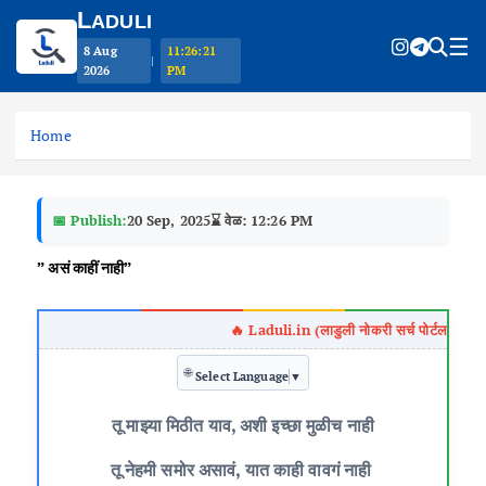
L
ADULI
☰
8 Aug
11:26:21
|
2026
PM
S
k
Home
i
p
t
📅 Publish:
20 Sep, 2025
⌛ वेळ: 12:26 PM
o
c
” असं काहीं नाही”
o
n
t
e
🌐
n
Select Language
▼
t
तू माझ्या मिठीत याव, अशी इच्छा मुळीच नाही
तू नेहमी समोर असावं, यात काही वावगं नाही